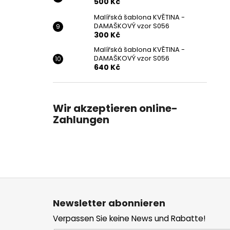
500 Kč
Malířská šablona KVĚTINA -
DAMAŠKOVÝ vzor S056
300 Kč
Malířská šablona KVĚTINA -
DAMAŠKOVÝ vzor S056
640 Kč
Wir akzeptieren online-
Zahlungen
F
u
Newsletter abonnieren
ß
Verpassen Sie keine News und Rabatte!
z