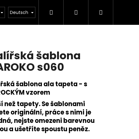
Suchen
Login
Warenkorb
ody
Kontakty
Obchodní podmínky
Inspi
Deutsch
lířská šablona
AROKO s060
řská š
ablona ala tapeta - s
OCKÝM vzorem
í než tapety. Se šablonami
te originální, práce s nimi je
Folgende
dná, nejste omezeni barevnou
ou a ušetříte spoustu peněz.