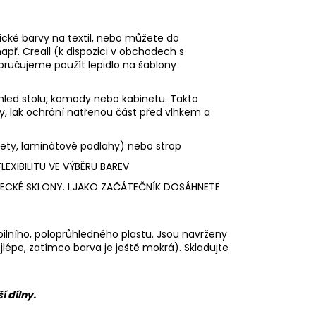
sické barvy na textil, nebo můžete do
př. Creall (k dispozici v obchodech s
oručujeme použít lepidlo na šablony
led stolu, komody nebo kabinetu. Takto
y, lak ochrání natřenou část před vlhkem a
kety, laminátové podlahy) nebo strop
EXIBILITU VE VÝBĚRU BAREV
ECKÉ SKLONY. I JAKO ZAČÁTEČNÍK DOSÁHNETE
ibilního, poloprůhledného plastu. Jsou navrženy
lépe, zatímco barva je ještě mokrá). Skladujte
 dílny.