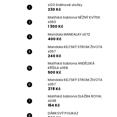
s123 Sněhové vločky
230 Kč
Malířská šablona NĚŽNÝ KVÍTEK
s063
1 300 Kč
Mandala MANDALAY s072
400 Kč
Mandala KELTSKÝ STROM ŽIVOTA
s057
240 Kč
Malířská šablona ANDĚLSKÁ
KŘÍDLA s058
500 Kč
Mandala KELTSKÝ STROM ŽIVOTA
s057
378 Kč
Malířská šablona DLAŽBA ROYAL
s048
164 Kč
DÁRKOVÝ POUKAZ