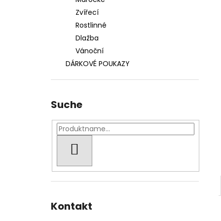
S123 SNĚHOVÉ VLOČKY
Zvířecí
230 Kč
Rostlinné
Dlažba
Vánoční
DÁRKOVÉ POUKAZY
Suche
SUCHEN
Kontakt