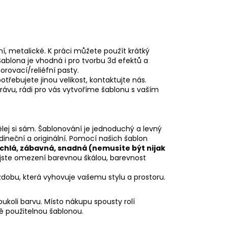
ní, metalické. K práci můžete použít krátký
ablona je vhodná i pro tvorbu 3d efektů a
rovací/reliéfní pasty.
otřebujete jinou velikost, kontaktujte nás.
rávu, rádi pro vás vytvoříme šablonu s vaším
lej si sám. Šablonování je jednoduchý a levný
edineční a originální. Pomocí našich šablon
ychlá, zábavná, snadná (nemusíte být nijak
ejste omezení barevnou škálou, barevnost
zdobu, která vyhovuje vašemu stylu a prostoru.
ukoli barvu. Místo nákupu spousty rolí
 použitelnou šablonou.