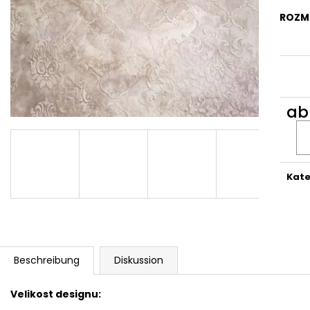
MALÍŘSKÁ ŠABLONA NĚŽNÝ KVÍTEK S063
MANDALA MANDA
ROZM
1 300 Kč
400 Kč
a
Verka
Kate
Beschreibung
Diskussion
Velikost designu: