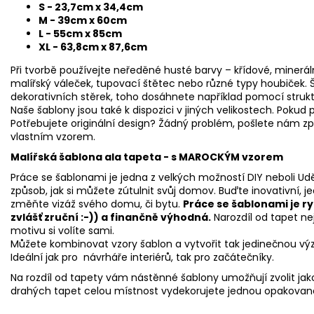
S - 23,7cm x 34,4cm
M - 39cm x 60cm
L - 55cm x 85cm
XL - 63,8cm x 87,6cm
Při tvorbě používejte neředěné husté barvy – křídové, minerál
malířský váleček, tupovací štětec nebo různé typy houbiček. Š
dekorativních stěrek, toho dosáhnete například pomocí strukto
Naše šablony jsou také k dispozici v jiných velikostech. Pokud p
Potřebujete originální design? Žádný problém, pošlete nám zp
vlastním vzorem.
Malířská š
ablona ala tapeta - s MAROCKÝM vzorem
Práce se šablonami je jedna z velkých možností DIY neboli Udě
způsob, jak si můžete zútulnit svůj domov. Buďte inovativní, j
změňte vizáž svého domu, či bytu.
Práce se šablonami je r
zvlášť zruční :-)) a finančně výhodná.
Narozdíl od tapet n
motivu si volíte sami.
Můžete kombinovat vzory šablon a vytvořit tak jedinečnou vý
Ideální jak pro návrháře interiérů, tak pro začátečníky.
Na rozdíl od tapety vám nástěnné šablony umožňují zvolit jako
drahých tapet celou místnost vydekorujete jednou opakovaně