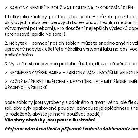
✓ ŠABLONY NEMUSÍTE POUŽÍVAT POUZE NA DEKOROVÁNÍ STĚN.
1. Látky jako záclony, polštáře, ubrusy atd - můžete použít kla
akrylových nebo temperových barev přidat Textilní médium na
výtvarnými potřebami). Pro dosažení nejlepších výsledků dop
(přenosové lepidlo ve spreji).
2. Nábytek - pomocí našich šablon můžete snadno změnit vzh
upravený nábytek ošetřete několika vrstvami laku na bázi vod
poškrábáním.
3. Vytvořte si malovanou podlahu (beton, dřevo, dřevěné par
✓ NEOMEZENÝ VÝBĚR BAREV - ŠABLONY VÁM UMOŽŇUJÍ VELKOU FL
✓ KAŽDÝ MŮŽE BÝT UMĚLCEM - NEPOTŘEBUJETE MÍT ŽÁDNÉ UMĚL
ÚŽASNÝCH VÝSLEDKŮ.
Naše šablony jsou vyrobeny z odolného a trvanlivého, ale flex
tak, aby byly opakovaně použity, jednoduše je opláchněte (nej
je rozložené, abyste je mohli používat později.
Všechny obrázky jsou pouze ilustrační.
Přejeme vám kreativní a příjemné tvoření s šablonami z naší