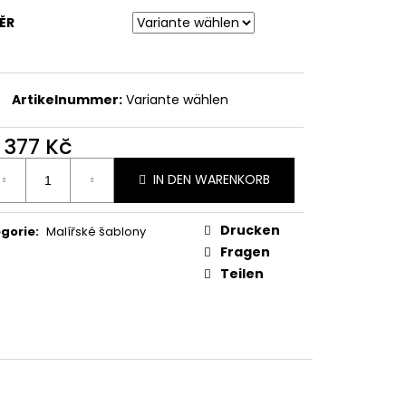
LAY S072
ĚR
Artikelnummer:
Variante wählen
b
377 Kč
ufspreis:
IN DEN WARENKORB
Drucken
gorie
:
Malířské šablony
Fragen
Teilen