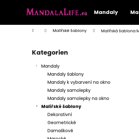
W
Zum
Inhalt
a
Mandaly
Mal
springen
Zurück
Zurück
r
zum
zum
e
Startseite
Malířské šablony
Malířská šablona
n
Einkaufen
Einkaufen
S
k
e
o
Kategorien
Kategorien
i
überspringen
r
t
b
Mandaly
e
Mandaly šablony
n
Mandaly k vybarvení na okno
l
Mandaly samolepky
e
Mandaly samolepky na okno
i
Malířské šablony
s
Dekorativní
t
Geometrické
e
Damaškové
Marocké