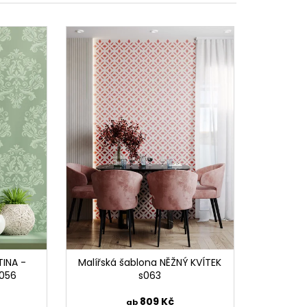
LAY S072
TINA -
Malířská šablona NĚŽNÝ KVÍTEK
056
s063
809 Kč
ab