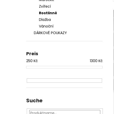
S123 SNĚHOVÉ VLOČKY
Zvířecí
230 Kč
Rostlinné
Dlažba
Vánoční
DÁRKOVÉ POUKAZY
Preis
250
Kč
1300
Kč
Suche