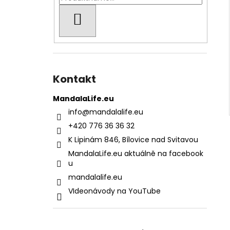
SUCHEN
Kontakt
MandalaLife.eu
info
@
mandalalife.eu
+420 776 36 36 32
K Lipinám 846, Bílovice nad Svitavou
MandalaLife.eu aktuálně na facebook
u
mandalalife.eu
VIdeonávody na YouTube