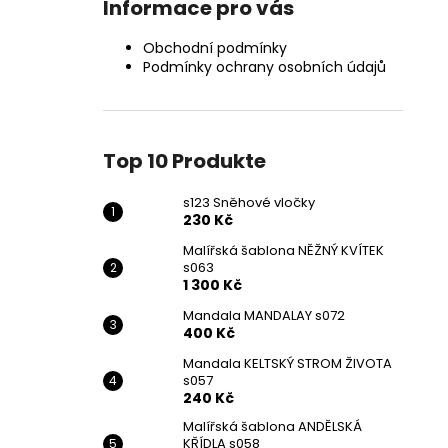
Informace pro vás
Obchodní podmínky
Podmínky ochrany osobních údajů
Top 10 Produkte
s123 Sněhové vločky
230 Kč
Malířská šablona NĚŽNÝ KVÍTEK
s063
1 300 Kč
Mandala MANDALAY s072
400 Kč
Mandala KELTSKÝ STROM ŽIVOTA
s057
240 Kč
Malířská šablona ANDĚLSKÁ
KŘÍDLA s058