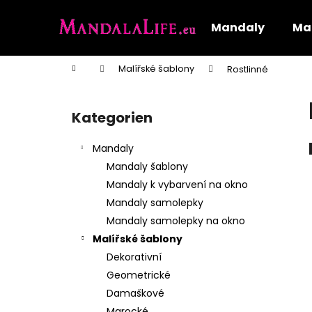
W
Zum
Inhalt
a
Mandaly
Mal
springen
Zurück
Zurück
r
zum
zum
e
Startseite
Malířské šablony
Rostlinné
n
Einkaufen
Einkaufen
S
k
e
o
Kategorien
Kategorien
i
überspringen
r
t
b
Mandaly
e
Mandaly šablony
n
Mandaly k vybarvení na okno
l
Mandaly samolepky
e
Mandaly samolepky na okno
i
Malířské šablony
s
Dekorativní
t
Geometrické
e
Damaškové
Marocké