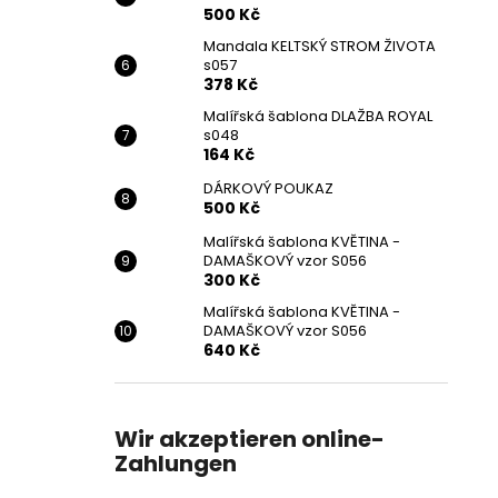
500 Kč
Mandala KELTSKÝ STROM ŽIVOTA
s057
378 Kč
Malířská šablona DLAŽBA ROYAL
s048
164 Kč
DÁRKOVÝ POUKAZ
500 Kč
Malířská šablona KVĚTINA -
DAMAŠKOVÝ vzor S056
300 Kč
Malířská šablona KVĚTINA -
DAMAŠKOVÝ vzor S056
640 Kč
Wir akzeptieren online-
Zahlungen