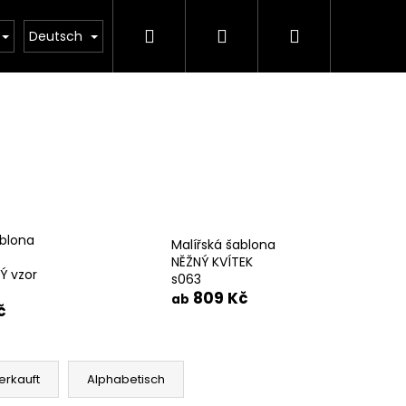
Suchen
Login
Warenkorb
ody
Kontakty
Obchodní podmínky
Inspi
Deutsch
ablona
Malířská šablona
NĚŽNÝ KVÍTEK
 vzor
s063
809 Kč
ab
č
Folgende
erkauft
Alphabetisch