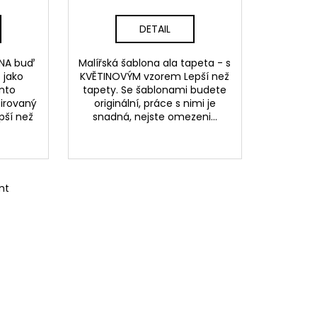
DETAIL
INA buď
Malířská šablona ala tapeta - s
 jako
KVĚTINOVÝM vzorem Lepší než
ento
tapety. Se šablonami budete
pirovaný
originální, práce s nimi je
pší než
snadná, nejste omezeni...
mt