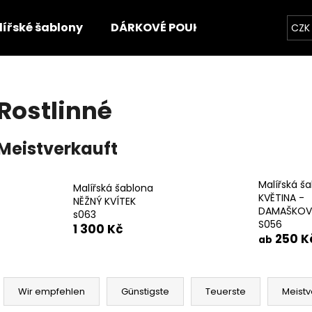
ířské šablony
DÁRKOVÉ POUKAZY
Videonáv
CZK
Was suchen Sie?
Rostlinné
SUCHEN
Meistverkauft
Malířská š
Wir empfehlen
Malířská šablona
KVĚTINA -
NĚŽNÝ KVÍTEK
DAMAŠKOVÝ
s063
S056
1 300 Kč
250 K
ab
P
r
Wir empfehlen
Günstigste
Teuerste
Meistv
o