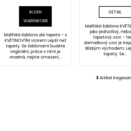
IN DEN
DETAIL
WARENKORB
Malířská šablona KVĚT
jako jednotlivý, nebo
Malířská šablona ala tapeta - s
tapetový vzor - t
KVĚTINOVÝM vzorem Lepší než
damaškový vzor je ins
tapety. Se šablonami budete
Blízkým východem. Le
originální, práce s nimi je
tapety. Se...
snadná, nejste omezeni...
3
Artikel insgesa
S
t
e
u
e
r
e
l