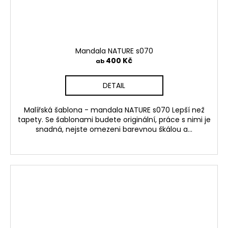
Mandala NATURE s070
400 Kč
ab
DETAIL
Malířská šablona - mandala NATURE s070 Lepší než
tapety. Se šablonami budete originální, práce s nimi je
snadná, nejste omezeni barevnou škálou a...