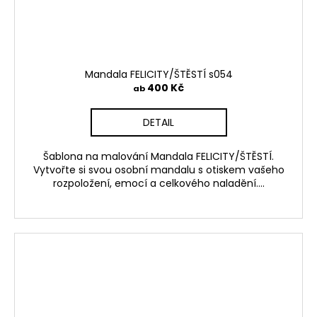
Mandala FELICITY/ŠTĚSTÍ s054
400 Kč
ab
DETAIL
Šablona na malování Mandala FELICITY/ŠTĚSTÍ.
Vytvořte si svou osobní mandalu s otiskem vašeho
rozpoložení, emocí a celkového naladění....