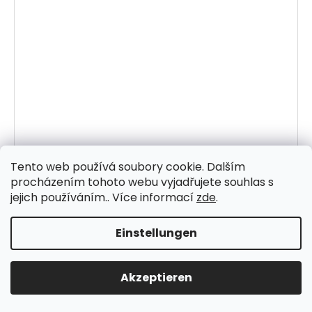
Tento web používá soubory cookie. Dalším
procházením tohoto webu vyjadřujete souhlas s
jejich používáním.. Více informací
zde
.
Mandala JAIPUR s043
Einstellungen
431 Kč
ab
Akzeptieren
DETAIL
Šablona na malování Mandala JAIPUR. Vytvořte si svou