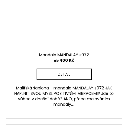
Mandala MANDALAY s072
400 Kč
ab
DETAIL
Malířská šablona - mandala MANDALAY s072 JAK
NAPLNIT SVOU MYSL POZITIVNÍMI VIBRACEMI? Jde to
vůbec v dnešní době? ANO, přece malováním
mandaly....