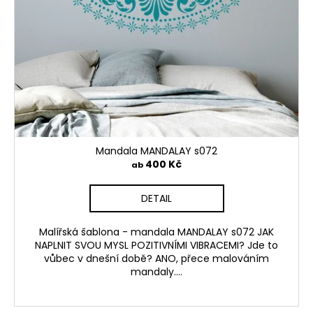
k
t
e
Mandala MANDALAY s072
400 Kč
ab
DETAIL
Malířská šablona - mandala MANDALAY s072 JAK
NAPLNIT SVOU MYSL POZITIVNÍMI VIBRACEMI? Jde to
vůbec v dnešní době? ANO, přece malováním
mandaly....