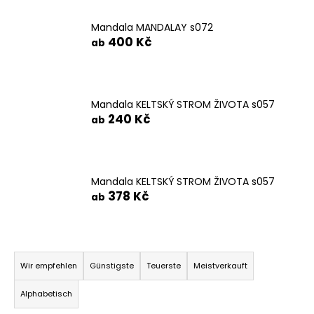
Mandala MANDALAY s072
400 Kč
ab
SUCHEN
Mandala KELTSKÝ STROM ŽIVOTA s057
W
240 Kč
ab
i
r
e
m
Mandala KELTSKÝ STROM ŽIVOTA s057
p
378 Kč
ab
f
e
h
P
l
r
e
Wir empfehlen
Günstigste
Teuerste
Meistverkauft
n
o
Alphabetisch
d