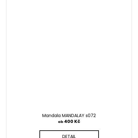
Mandala MANDALAY s072
400 Kč
ab
DETAIL