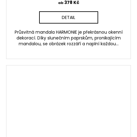
378 Kč
ab
DETAIL
Průsvitná mandala HARMONIE je překrásnou okenní
dekorací. Díky slunečním paprskům, pronikajícím
mandalou, se obrázek rozzáří a naplní každou...