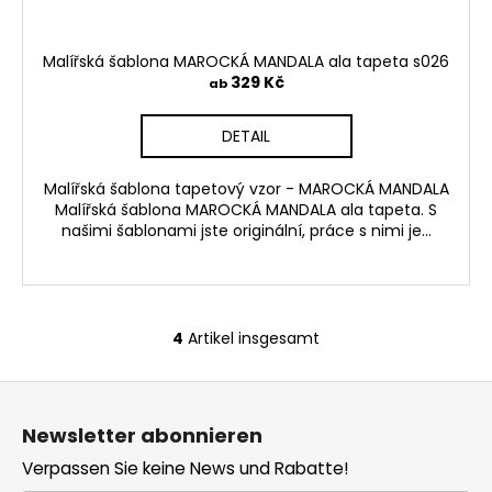
Malířská šablona MAROCKÁ MANDALA ala tapeta s026
329 Kč
ab
DETAIL
Malířská šablona tapetový vzor - MAROCKÁ MANDALA
Malířská šablona MAROCKÁ MANDALA ala tapeta. S
našimi šablonami jste originální, práce s nimi je...
4
Artikel insgesamt
S
t
F
e
u
u
Newsletter abonnieren
e
ß
r
Verpassen Sie keine News und Rabatte!
z