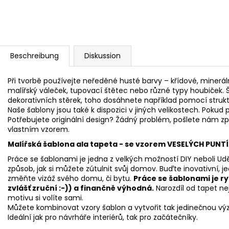
Beschreibung
Diskussion
Při tvorbě používejte neředěné husté barvy – křídové, mineráln
malířský váleček, tupovací štětec nebo různé typy houbiček. Š
dekorativních stěrek, toho dosáhnete například pomocí strukto
Naše šablony jsou také k dispozici v jiných velikostech. Pokud p
Potřebujete originální design? Žádný problém, pošlete nám zp
vlastním vzorem.
Malířská š
ablona ala tapeta - se vzorem VESELÝCH PUNT
Práce se šablonami je jedna z velkých možností DIY neboli Udě
způsob, jak si můžete zútulnit svůj domov. Buďte inovativní, j
změňte vizáž svého domu, či bytu.
Práce se šablonami je r
zvlášť zruční :-)) a finančně výhodná.
Narozdíl od tapet n
motivu si volíte sami.
Můžete kombinovat vzory šablon a vytvořit tak jedinečnou vý
Ideální jak pro návrháře interiérů, tak pro začátečníky.