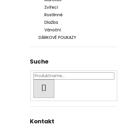
S123 SNĚHOVÉ VLOČKY
Zvířecí
230 Kč
Rostlinné
Dlažba
Vánoční
DÁRKOVÉ POUKAZY
Suche
SUCHEN
Kontakt