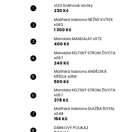
s123 Sněhové vločky
230 Kč
Malířská šablona NĚŽNÝ KVÍTEK
s063
1 300 Kč
Mandala MANDALAY s072
400 Kč
Mandala KELTSKÝ STROM ŽIVOTA
s057
240 Kč
Malířská šablona ANDĚLSKÁ
KŘÍDLA s058
500 Kč
Mandala KELTSKÝ STROM ŽIVOTA
s057
378 Kč
Malířská šablona DLAŽBA ROYAL
s048
164 Kč
DÁRKOVÝ POUKAZ