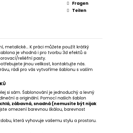
Fragen
Teilen
í, metalické... K práci můžete použít krátký
ablona je vhodná i pro tvorbu 3d efektů a
rovací/reliéfní pasty.
otřebujete jinou velikost, kontaktujte nás.
rávu, rádi pro vás vytvoříme šablonu s vaším
ÍKŮ
lej si sám. Šablonování je jednoduchý a levný
edineční a originální. Pomocí našich šablon
ychlá, zábavná, snadná (nemusíte být nijak
ejste omezení barevnou škálou, barevnost
zdobu, která vyhovuje vašemu stylu a prostoru.