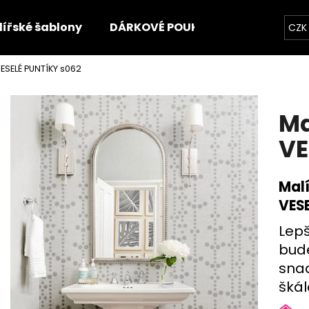
ířské šablony
DÁRKOVÉ POUKAZY
Videonáv
CZK
ESELÉ PUNTÍKY s062
Was suchen Sie?
Ma
SUCHEN
VE
Malí
Wir empfehlen
VES
Lepš
bude
sna
škál