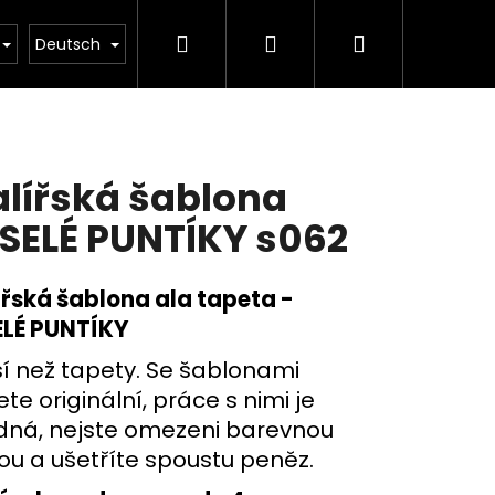
Suchen
Login
Warenkorb
ody
Kontakty
Obchodní podmínky
Inspi
Deutsch
lířská šablona
SELÉ PUNTÍKY s062
řská š
ablona ala tapeta -
ELÉ PUNTÍKY
í než tapety. Se šablonami
te originální, práce s nimi je
Folgende
dná, nejste omezeni barevnou
ou a ušetříte spoustu peněz.