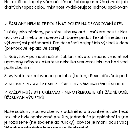
Na rozdíl od tapety vám nástěnné šablony umožňují zvolit jako
drahých tapet celou místnost vydekorujete jednou opakovaně
✓ ŠABLONY NEMUSÍTE POUŽÍVAT POUZE NA DEKOROVÁNÍ STĚN.
1. Látky jako záclony, polštáře, ubrusy atd - můžete použít kla
akrylových nebo temperových barev přidat Textilní médium na
výtvarnými potřebami). Pro dosažení nejlepších výsledků dop
(přenosové lepidlo ve spreji).
2. Nábytek - pomocí našich šablon můžete snadno změnit vzh
upravený nábytek ošetřete několika vrstvami laku na bázi vod
poškrábáním.
3. Vytvořte si malovanou podlahu (beton, dřevo, dřevěné par
✓ NEOMEZENÝ VÝBĚR BAREV - ŠABLONY VÁM UMOŽŇUJÍ VELKOU FL
✓ KAŽDÝ MŮŽE BÝT UMĚLCEM - NEPOTŘEBUJETE MÍT ŽÁDNÉ UMĚL
ÚŽASNÝCH VÝSLEDKŮ.
Naše šablony jsou vyrobeny z odolného a trvanlivého, ale flex
tak, aby byly opakovaně použity, jednoduše je opláchněte (ne
je rozložené (ne sbalené do ruličky), abyste je mohli používat 
Všechny obrázky jsou pouze ilustrační.