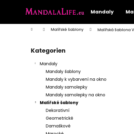
W
Zum
Inhalt
a
Mandaly
Mal
springen
Zurück
Zurück
r
zum
zum
e
Startseite
Malířské šablony
Malířská šablona V
n
Einkaufen
Einkaufen
S
k
e
o
Kategorien
Kategorien
i
überspringen
r
t
b
Mandaly
e
Mandaly šablony
n
Mandaly k vybarvení na okno
l
Mandaly samolepky
e
Mandaly samolepky na okno
i
Malířské šablony
s
Dekorativní
t
Geometrické
e
Damaškové
Marocké