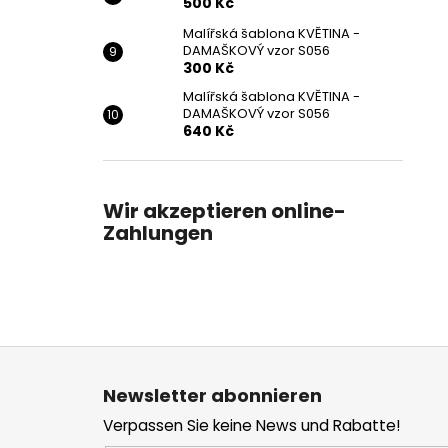
500 Kč
Malířská šablona KVĚTINA -
DAMAŠKOVÝ vzor S056
300 Kč
Malířská šablona KVĚTINA -
DAMAŠKOVÝ vzor S056
640 Kč
Wir akzeptieren online-
Zahlungen
F
u
Newsletter abonnieren
ß
Verpassen Sie keine News und Rabatte!
z