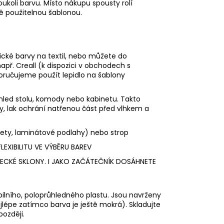
ukoli barvu. Místo nákupu spousty rolí
 použitelnou šablonou.
sické barvy na textil, nebo můžete do
př. Creall (k dispozici v obchodech s
oručujeme použít lepidlo na šablony
led stolu, komody nebo kabinetu. Takto
y, lak ochrání natřenou část před vlhkem a
kety, laminátové podlahy) nebo strop
EXIBILITU VE VÝBĚRU BAREV
ECKÉ SKLONY. I JAKO ZAČÁTEČNÍK DOSÁHNETE
ibilního, poloprůhledného plastu. Jsou navrženy
jlépe zatímco barva je ještě mokrá). Skladujte
později.