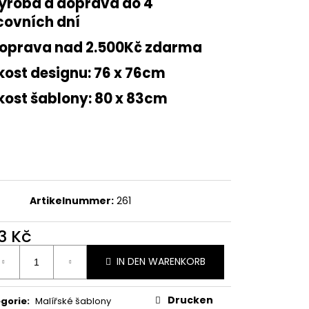
roba a doprava do 4
LAY S072
covních dní
oprava nad 2.500Kč zdarma
kost designu: 76 x 76cm
kost šablony: 80 x 83cm
Artikelnummer:
261
3 Kč
ufspreis:
IN DEN WARENKORB
Drucken
gorie
:
Malířské šablony