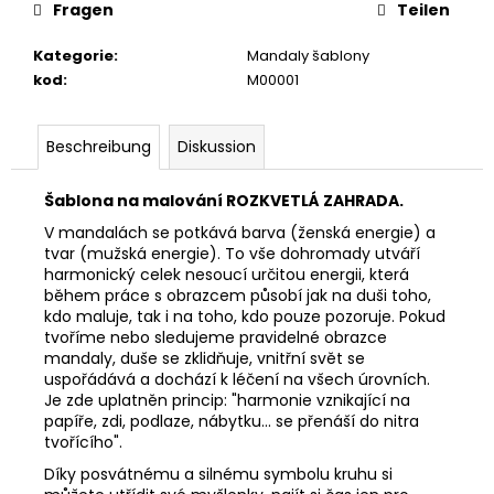
Fragen
Teilen
Kategorie
:
Mandaly šablony
kod
:
M00001
Beschreibung
Diskussion
Šablona na malování
ROZKVETLÁ ZAHRADA.
V mandalách se potkává barva (ženská energie) a
tvar (mužská energie). To vše dohromady utváří
harmonický celek nesoucí určitou energii, která
během práce s obrazcem působí jak na duši toho,
kdo maluje, tak i na toho, kdo pouze pozoruje. Pokud
tvoříme nebo sledujeme pravidelné obrazce
mandaly, duše se zklidňuje, vnitřní svět se
uspořádává a dochází k léčení na všech úrovních.
Je zde uplatněn princip: "harmonie vznikající na
papíře, zdi, podlaze, nábytku... se přenáší do nitra
tvořícího".
Díky posvátnému a silnému symbolu kruhu si