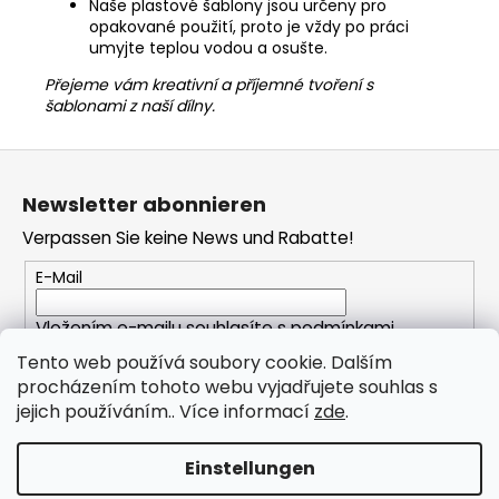
Naše plastové šablony jsou určeny pro
opakované použití, proto je vždy po práci
umyjte teplou vodou a osušte.
Přejeme vám kreativní a příjemné tvoření s
šablonami z naší dílny.
F
u
Newsletter abonnieren
ß
Verpassen Sie keine News und Rabatte!
z
e
E-Mail
i
Vložením e-mailu souhlasíte s
podmínkami
l
ochrany osobních údajů
e
Tento web používá soubory cookie. Dalším
procházením tohoto webu vyjadřujete souhlas s
ANMELDEN
jejich používáním.. Více informací
zde
.
Einstellungen