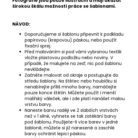
Fotografie jsou pouze ilustrační a mají ukázat
širokou škálu možností práce se šablonami.
NÁVOD:
Doporučujeme si šablonu připevnit k podkladu
papírovou (krepovou) páskou, nebo použít
fixační sprej.
Před malováním si pod vámi vybranou textilii
vložte plastovou podložku nebo noviny. V
případě, že malujete na zeď, nic pod šablonu
nevkládejte.
Začněte malovat od okraje a postupujte do
středu šablony. Na štětec nebo houbičku si
nenabírejte příliš mnoho barvy, namáčejte
pouze konce štětin. Můžete použít i menší
malířský váleček, ale i zde platí nanášet malou
vrstvu barvy.
Naneste barvu raději ve 2 slabších vrstvách
než v 1 silné, vyhnete se tak zatékání barvy
pod šablonu. Použijete-li více barev v jedné
šabloně, můžete si již nanesené a zaschlé
barvy ochránit lepicí páskou.