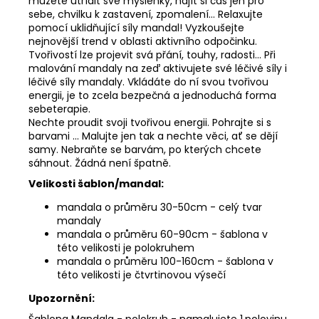
můžete utřídit své myšlenky, najít si čas jen pro
sebe, chvilku k zastavení, zpomalení... Relaxujte
pomocí uklidňující síly mandal! Vyzkoušejte
nejnovější trend v oblasti aktivního odpočinku.
Tvořivostí lze projevit svá přání, touhy, radosti... Při
malování mandaly na zeď aktivujete své léčivé síly i
léčivé síly mandaly. Vkládáte do ní svou tvořivou
energii, je to zcela bezpečná a jednoduchá forma
sebeterapie.
Nechte proudit svoji tvořivou energii. Pohrajte si s
barvami ... Malujte jen tak a nechte věci, ať se dějí
samy. Nebraňte se barvám, po kterých chcete
sáhnout. Žádná není špatně.
Velikosti šablon/mandal:
mandala o průměru 30-50cm - celý tvar
mandaly
mandala o průměru 60-90cm - šablona v
této velikosti je polokruhem
mandala o průměru 100-160cm - šablona v
této velikosti je čtvrtinovou výsečí
Upozornění: