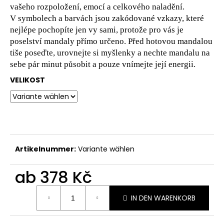
MANDALA
vašeho rozpoložení, emocí a celkového naladění.
KELTSKÝ
V symbolech a barvách jsou zakódované vzkazy, které
STROM
nejlépe pochopíte jen vy sami, protože pro vás je
ŽIVOTA
S057
poselství mandaly přímo určeno. Před hotovou mandalou
tiše poseďte, urovnejte si myšlenky a nechte mandalu na
378
Kč
sebe pár minut působit a pouze vnímejte její energii.
VELIKOST
Artikelnummer:
Variante wählen
ab
378 Kč
Verkaufspreis:
IN DEN WARENKORB