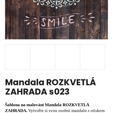
SUCHEN
W
i
r
e
m
p
f
Mandala ROZKVETLÁ
e
h
ZAHRADA s023
l
e
n
Šablona na malování
Mandala ROZKVETLÁ
ZAHRADA.
Vytvořte si svou osobní mandalu s
otiskem