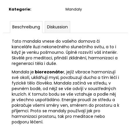
Kategorie
:
Mandaly
Beschreibung
Diskussion
Tato mandala vnese do vašeho domova či
kanceláře iluzi nekonečného slunečního svitu, a to i
když je venku pošmourno. Úplně rozsvítí váš interiér.
Skvělé pro meditaci, přináší zklidnění, harmonizaci a
regeneraci těla i duše.
Mandala je
biorezonáto
r, jejíž vibrace harmonizují
své okolí, uklidňují mysl, povzbuzují ducha a tím léčí i
fyzické tělo člověka. Mandala začíná ve středu, v
pevném bodě, od nějž se vše odvíjí v soustředných
kruzích. K tomuto bodu se vše vztahuje a podle něj
je všechno uspořádáno. Energie proudí ze středu a
pokračuje všemi směry ven, směrem do prostoru a k
příjemci. Proto se mandaly používají jak pro
harmonizaci prostoru, tak pro meditace nebo
podporu léčení.