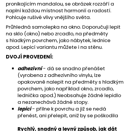
pronikajícím mandalou, se obrázek rozzáří a
MALÍŘSKÁ
ŠABLONA
naplní každou místnost harmonií a radostí.
DLAŽBA
Pohlcuje rušivé vlivy vnějšího světa.
ROYAL
S048
Průhledná samolepka na okno. Doporučuji lepit
164
na sklo (okno) nebo zrcadlo, na předměty
Kč
s hladkým povrchem, jako nábytek, lednice
apod. Lepicí variantu můžete i na stěnu.
DVOJÍ PROVEDENÍ:
adhezivní
- dá se snadno přenášet
(vyrobena z adhezivního vinylu, lze
opakovaně nalepit na předměty s hladkým
povrchem, jako například okno, zrcadlo,
lednička apod.) Neobsahuje žádné lepidlo
a nezanechává žádné stopy.
lepicí
- přilne k povrchu a již se nedá
přenést, ani přelepit, aniž by se poškodila
Rychlý, snadný a levný způsob, jak dát