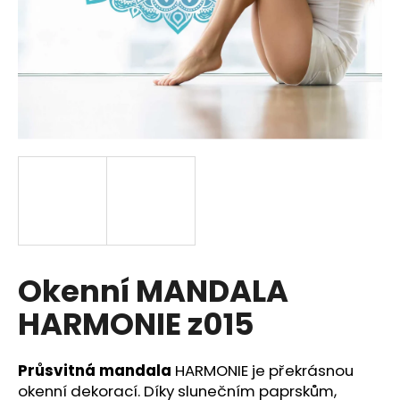
SUCHEN
W
i
r
e
m
p
f
Okenní MANDALA
e
h
HARMONIE z015
l
e
n
Průsvitná mandala
HARMONIE je překrásnou
okenní dekorací. Díky slunečním paprskům,