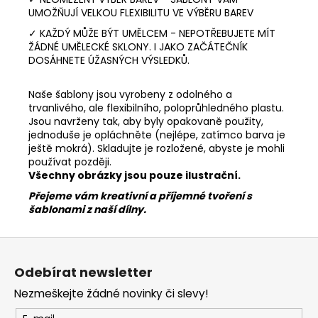
UMOŽŇUJÍ VELKOU FLEXIBILITU VE VÝBĚRU BAREV
✓ KAŽDÝ MŮŽE BÝT UMĚLCEM - NEPOTŘEBUJETE MÍT
ŽÁDNÉ UMĚLECKÉ SKLONY. I JAKO ZAČÁTEČNÍK
DOSÁHNETE ÚŽASNÝCH VÝSLEDKŮ.
Naše šablony jsou vyrobeny z odolného a
trvanlivého, ale flexibilního, poloprůhledného plastu.
Jsou navrženy tak, aby byly opakovaně použity,
jednoduše je opláchněte (nejlépe, zatímco barva je
ještě mokrá). Skladujte je rozložené, abyste je mohli
používat později.
Všechny obrázky jsou pouze ilustrační.
Přejeme vám kreativní a příjemné tvoření s
šablonami z naší dílny.
Z
á
Odebírat newsletter
p
Nezmeškejte žádné novinky či slevy!
a