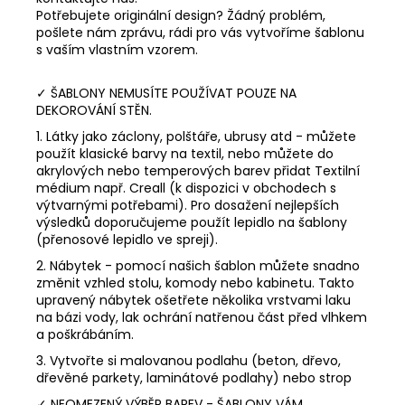
Potřebujete originální design? Žádný problém,
pošlete nám zprávu, rádi pro vás vytvoříme šablonu
s vaším vlastním vzorem.
✓ ŠABLONY NEMUSÍTE POUŽÍVAT POUZE NA
DEKOROVÁNÍ STĚN.
1. Látky jako záclony, polštáře, ubrusy atd - můžete
použít klasické barvy na textil, nebo můžete do
akrylových nebo temperových barev přidat Textilní
médium např. Creall (k dispozici v obchodech s
výtvarnými potřebami). Pro dosažení nejlepších
výsledků doporučujeme použít lepidlo na šablony
(přenosové lepidlo ve spreji).
2. Nábytek - pomocí našich šablon můžete snadno
změnit vzhled stolu, komody nebo kabinetu. Takto
upravený nábytek ošetřete několika vrstvami laku
na bázi vody, lak ochrání natřenou část před vlhkem
a poškrábáním.
3. Vytvořte si malovanou podlahu (beton, dřevo,
dřevěné parkety, laminátové podlahy) nebo strop
✓ NEOMEZENÝ VÝBĚR BAREV - ŠABLONY VÁM