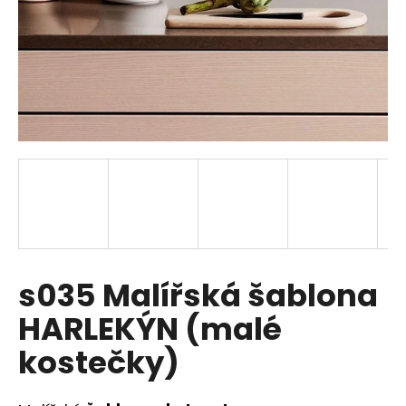
a
j
í
t
?
HLEDAT
s035 Malířská šablona
D
o
HARLEKÝN (malé
p
o
kostečky)
r
u