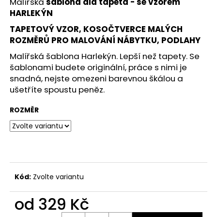
č
Malířská
š
ablona ala tapeta - se vzorem
u
HARLEKÝN
j
TAPETOVÝ VZOR, KOSOČTVERCE MALÝCH
e
ROZMĚRŮ PRO MALOVÁNÍ NÁBYTKU, PODLAHY
m
e
Malířská šablona Harlekýn. Lepší než tapety. Se
šablonami budete originální, práce s nimi je
snadná, nejste omezeni barevnou škálou a
S076
ušetříte spoustu peněz.
MALÍŘSKÁ
ŠABLONA
MEDINA
ROZMĚR
180
Kč
Kód:
Zvolte variantu
od
329 Kč
Měrná