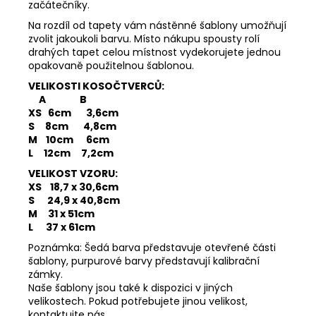
začátečníky.
Na rozdíl od tapety vám nástěnné šablony umožňují
zvolit jakoukoli barvu. Místo nákupu spousty rolí
drahých tapet celou místnost vydekorujete jednou
opakovaně použitelnou šablonou.
VELIKOSTI KOSOČTVERCŮ:
A B
XS 6cm 3,6cm
S 8cm 4,8cm
M 10cm 6cm
L 12cm 7,2cm
VELIKOST VZORU:
XS 18,7 x 30,6cm
S 24,9 x 40,8cm
M 31 x 51cm
L 37 x 61cm
Poznámka: Šedá barva představuje otevřené části
šablony, purpurové barvy představují kalibrační
zámky.
Naše šablony jsou také k dispozici v jiných
velikostech. Pokud potřebujete jinou velikost,
kontaktujte nás.