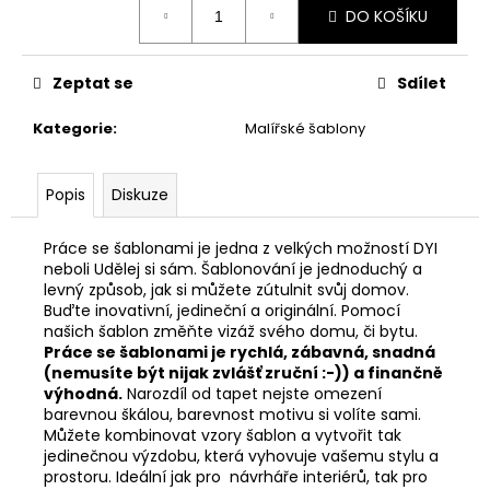
DO KOŠÍKU
cena:
Zeptat se
Sdílet
Kategorie
:
Malířské šablony
Popis
Diskuze
Práce se šablonami je jedna z velkých možností DYI
neboli Udělej si sám. Šablonování je jednoduchý a
levný způsob, jak si můžete zútulnit svůj domov.
Buďte inovativní, jedineční a originální. Pomocí
našich šablon změňte vizáž svého domu, či bytu.
Práce se šablonami je rychlá, zábavná, snadná
(nemusíte být nijak zvlášť zruční :-)) a finančně
výhodná.
Narozdíl od tapet nejste omezení
barevnou škálou, barevnost motivu si volíte sami.
Můžete kombinovat vzory šablon a vytvořit tak
jedinečnou výzdobu, která vyhovuje vašemu stylu a
prostoru. Ideální jak pro návrháře interiérů, tak pro