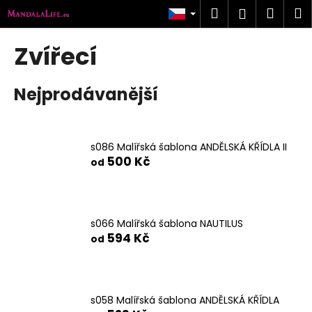
K
Přejít
Hledat
Náku
M
Přihlášen
na
o
obsah
Zpět
Zpět
košík
š
Zvířecí
í
C
k
Nejprodávanější
o
p
o
t
s086 Malířská šablona ANDĚLSKÁ KŘÍDLA II
500 Kč
ř
od
e
b
u
s066 Malířská šablona NAUTILUS
j
594 Kč
od
e
t
e
s058 Malířská šablona ANDĚLSKÁ KŘÍDLA
n