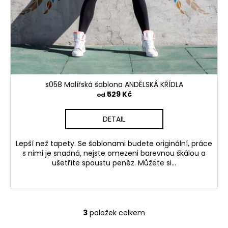
s058 Malířská šablona ANDĚLSKÁ KŘÍDLA
529 Kč
od
DETAIL
Lepší než tapety. Se šablonami budete originální, práce
s nimi je snadná, nejste omezeni barevnou škálou a
ušetříte spoustu peněz. Můžete si...
3
položek celkem
O