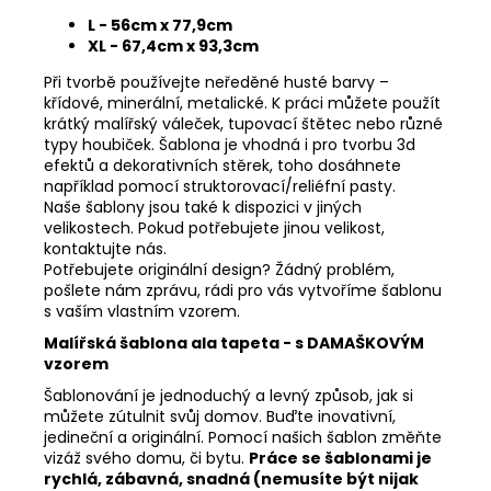
L - 56cm x 77,9cm
XL - 67,4cm x 93,3cm
Při tvorbě používejte neředěné husté barvy –
křídové, minerální, metalické. K práci můžete použít
krátký malířský váleček, tupovací štětec nebo různé
typy houbiček. Šablona je vhodná i pro tvorbu 3d
efektů a dekorativních stěrek, toho dosáhnete
například pomocí struktorovací/reliéfní pasty.
Naše šablony jsou také k dispozici v jiných
velikostech. Pokud potřebujete jinou velikost,
kontaktujte nás.
Potřebujete originální design? Žádný problém,
pošlete nám zprávu, rádi pro vás vytvoříme šablonu
s vaším vlastním vzorem.
Malířská š
ablona ala tapeta - s DAMAŠKOVÝM
vzorem
Šablonování je jednoduchý a levný způsob, jak si
můžete zútulnit svůj domov. Buďte inovativní,
jedineční a originální. Pomocí našich šablon změňte
vizáž svého domu, či bytu.
Práce se šablonami je
rychlá, zábavná, snadná (nemusíte být nijak