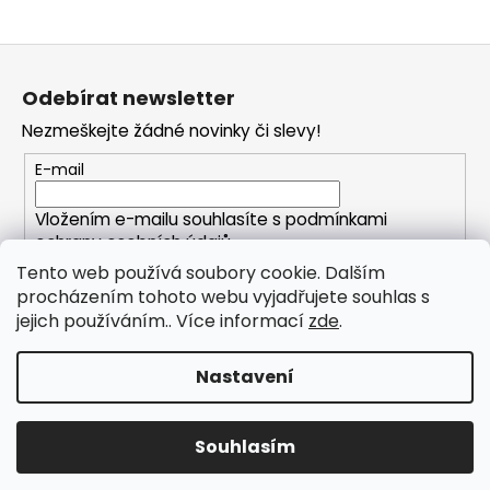
Z
á
Odebírat newsletter
p
Nezmeškejte žádné novinky či slevy!
a
t
E-mail
í
Vložením e-mailu souhlasíte s
podmínkami
ochrany osobních údajů
Tento web používá soubory cookie. Dalším
procházením tohoto webu vyjadřujete souhlas s
PŘIHLÁSIT SE
jejich používáním.. Více informací
zde
.
Nastavení
Vytvořil Shoptet
Copyright 2026
MandalaLife.eu
. Všechna práva
Souhlasím
vyhrazena.