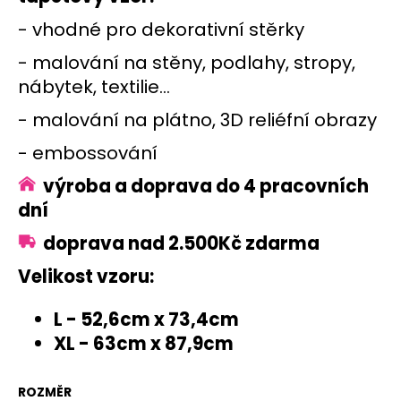
č
u
- vhodné pro dekorativní stěrky
j
e
- malování na stěny, podlahy, stropy,
m
nábytek, textilie...
e
- malování na plátno, 3D reliéfní obrazy
- embossování
S123
SNĚHOVÉ
VLOČKY
výroba a doprava do 4 pracovních
230
dní
Kč
doprava nad 2.500Kč zdarma
Velikost vzoru:
L - 52,6cm x 73,4cm
XL - 63cm x 87,9cm
ROZMĚR