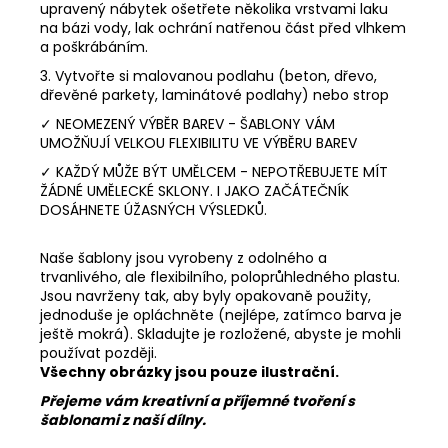
upravený nábytek ošetřete několika vrstvami laku
na bázi vody, lak ochrání natřenou část před vlhkem
a poškrábáním.
3. Vytvořte si malovanou podlahu (beton, dřevo,
dřevěné parkety, laminátové podlahy) nebo strop
✓ NEOMEZENÝ VÝBĚR BAREV - ŠABLONY VÁM
UMOŽŇUJÍ VELKOU FLEXIBILITU VE VÝBĚRU BAREV
✓ KAŽDÝ MŮŽE BÝT UMĚLCEM - NEPOTŘEBUJETE MÍT
ŽÁDNÉ UMĚLECKÉ SKLONY. I JAKO ZAČÁTEČNÍK
DOSÁHNETE ÚŽASNÝCH VÝSLEDKŮ.
Naše šablony jsou vyrobeny z odolného a
trvanlivého, ale flexibilního, poloprůhledného plastu.
Jsou navrženy tak, aby byly opakovaně použity,
jednoduše je opláchněte (nejlépe, zatímco barva je
ještě mokrá). Skladujte je rozložené, abyste je mohli
používat později.
Všechny obrázky jsou pouze ilustrační.
Přejeme vám kreativní a příjemné tvoření s
šablonami z naší dílny.