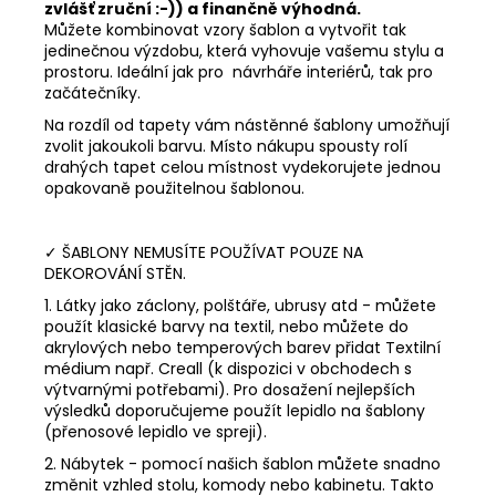
zvlášť zruční :-)) a finančně výhodná.
Můžete kombinovat vzory šablon a vytvořit tak
jedinečnou výzdobu, která vyhovuje vašemu stylu a
prostoru. Ideální jak pro návrháře interiérů, tak pro
začátečníky.
Na rozdíl od tapety vám nástěnné šablony umožňují
zvolit jakoukoli barvu. Místo nákupu spousty rolí
drahých tapet celou místnost vydekorujete jednou
opakovaně použitelnou šablonou.
✓ ŠABLONY NEMUSÍTE POUŽÍVAT POUZE NA
DEKOROVÁNÍ STĚN.
1. Látky jako záclony, polštáře, ubrusy atd - můžete
použít klasické barvy na textil, nebo můžete do
akrylových nebo temperových barev přidat Textilní
médium např. Creall (k dispozici v obchodech s
výtvarnými potřebami). Pro dosažení nejlepších
výsledků doporučujeme použít lepidlo na šablony
(přenosové lepidlo ve spreji).
2. Nábytek - pomocí našich šablon můžete snadno
změnit vzhled stolu, komody nebo kabinetu. Takto