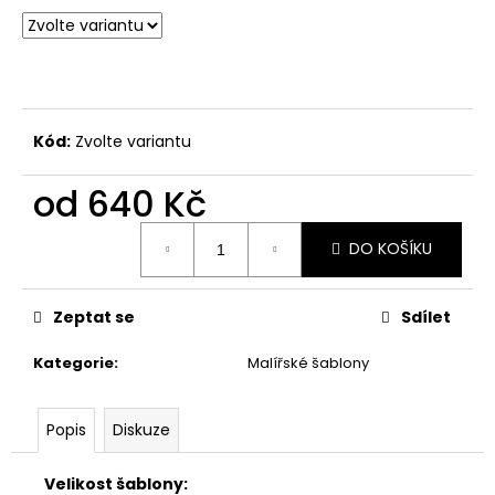
Kód:
Zvolte variantu
od
640 Kč
Měrná
DO KOŠÍKU
cena:
Zeptat se
Sdílet
Kategorie
:
Malířské šablony
Popis
Diskuze
Velikost šablony: