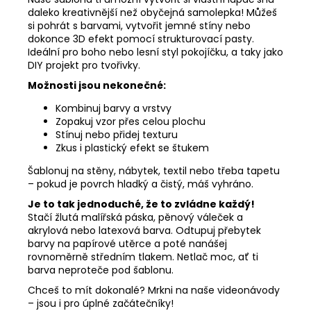
daleko kreativnější než obyčejná samolepka! Můžeš
si pohrát s barvami, vytvořit jemné stíny nebo
dokonce 3D efekt pomocí strukturovací pasty.
Ideální pro boho nebo lesní styl pokojíčku, a taky jako
DIY projekt pro tvořivky.
Možnosti jsou nekonečné:
Kombinuj barvy a vrstvy
Zopakuj vzor přes celou plochu
Stínuj nebo přidej texturu
Zkus i plastický efekt se štukem
Šablonuj na stěny, nábytek, textil nebo třeba tapetu
– pokud je povrch hladký a čistý, máš vyhráno.
Je to tak jednoduché, že to zvládne každý!
Stačí žlutá malířská páska, pěnový váleček a
akrylová nebo latexová barva. Odtupuj přebytek
barvy na papírové utěrce a poté nanášej
rovnoměrně středním tlakem. Netlač moc, ať ti
barva neproteče pod šablonu.
Chceš to mít dokonalé? Mrkni na naše videonávody
– jsou i pro úplné začátečníky!