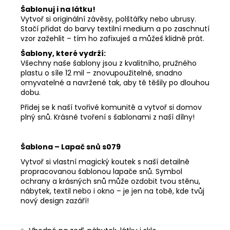
Šablonuj i na látku!
Vytvoř si originální závěsy, polštářky nebo ubrusy.
Stačí přidat do barvy textilní medium a po zaschnutí
vzor zažehlit – tím ho zafixuješ a můžeš klidně prát.
Šablony, které vydrží:
Všechny naše šablony jsou z kvalitního, pružného
plastu o síle 12 mil – znovupoužitelné, snadno
omyvatelné a navržené tak, aby tě těšily po dlouhou
dobu.
Přidej se k naší tvořivé komunitě a vytvoř si domov
plný snů. Krásné tvoření s šablonami z naší dílny!
Šablona – Lapač snů s079
Vytvoř si vlastní magický koutek s naší detailně
propracovanou šablonou lapače snů. Symbol
ochrany a krásných snů může ozdobit tvou stěnu,
nábytek, textil nebo i okno – je jen na tobě, kde tvůj
nový design zazáří!