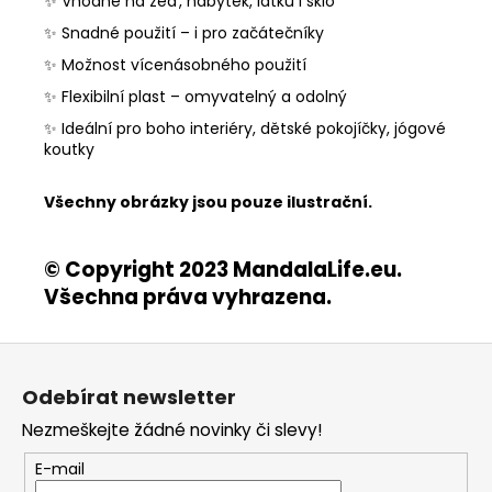
✨ Vhodné na zeď, nábytek, látku i sklo
✨ Snadné použití – i pro začátečníky
✨ Možnost vícenásobného použití
✨ Flexibilní plast – omyvatelný a odolný
✨ Ideální pro boho interiéry, dětské pokojíčky, jógové
koutky
Všechny obrázky jsou pouze ilustrační.
© Copyright 2023 MandalaLife.eu.
Všechna práva vyhrazena.
Z
á
Odebírat newsletter
p
Nezmeškejte žádné novinky či slevy!
a
t
E-mail