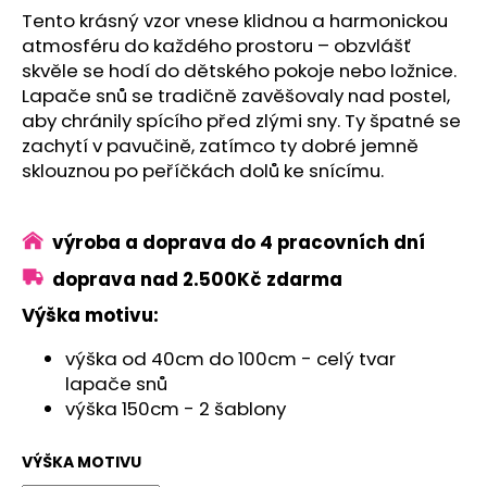
č
Tento krásný vzor vnese klidnou a harmonickou
u
atmosféru do každého prostoru – obzvlášť
j
skvěle se hodí do dětského pokoje nebo ložnice.
e
Lapače snů se tradičně zavěšovaly nad postel,
m
e
aby chránily spícího před zlými sny. Ty špatné se
zachytí v pavučině, zatímco ty dobré jemně
sklouznou po peříčkách dolů ke snícímu.
S079
LAPAČ
SNŮ
výroba a doprava do 4 pracovních dní
240
Kč
doprava nad 2.500Kč zdarma
Výška motivu:
výška od 40cm do 100cm - celý tvar
lapače snů
výška 150cm - 2 šablony
VÝŠKA MOTIVU