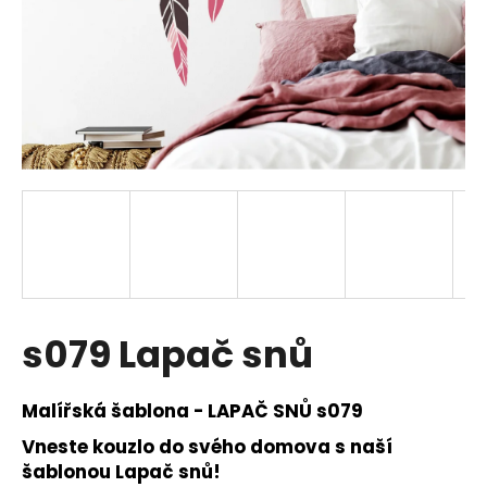
a
j
í
t
?
HLEDAT
s079 Lapač snů
D
o
p
Malířská š
ablona - LAPAČ SNŮ s079
o
r
Vneste kouzlo do svého domova s naší
u
šablonou Lapač snů!