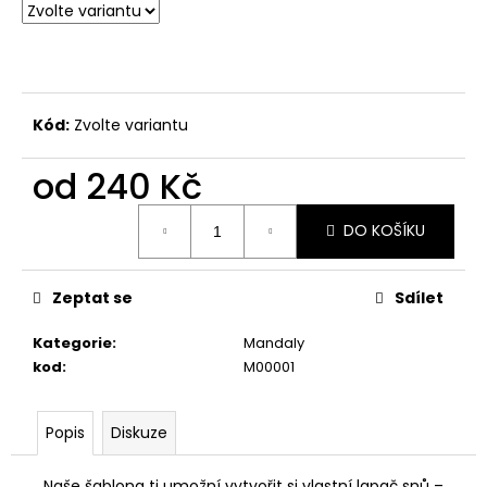
Kód:
Zvolte variantu
od
240 Kč
Měrná
DO KOŠÍKU
cena:
Zeptat se
Sdílet
Kategorie
:
Mandaly
kod
:
M00001
Popis
Diskuze
Naše šablona ti umožní vytvořit si vlastní lapač snů –